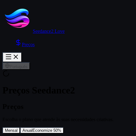
Seedance2 Love
Preços
Português
Preços Seedance2
Preços
Escolha o plano que atende às suas necessidades criativas.
Mensal
Anual
Economize 50%