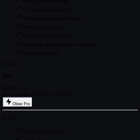
Geração de vídeo longo
Uso comercial permitido
Visibilidade privada de vídeos
Proteção contra cópia
Fila de geração prioritária
Opções de personalização avançadas
Suporte por e-mail
Popular
Pro
$39.90
/ mês
Para criadores avançados e equipes.
Obter Pro
Inclui
8000 créditos mensais