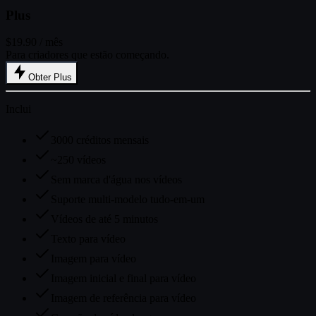
Plus
$19.90
/ mês
Para criadores que estão começando.
Obter Plus
Inclui
3000 créditos mensais
~250 vídeos
Sem marca d'água nos vídeos
Suporte multi-modelo tudo-em-um
Vídeos de até 5 minutos
Texto para vídeo
Imagem para vídeo
Imagem inicial e final para vídeo
Imagem de referência para vídeo