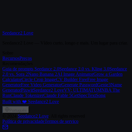
Seedance2 Love
Seedance2 Love — Vídeo curto, longo e mais. Um lugar para criar.
Sobre
Recursos
Preços
Recomendações
Guia de prompts Seedance 2.0
Seedance 2.0 vs. Kling 3.0
Seedance
2.0 vs. Sora 2
Nano Banana 2
AI Image Animator
Grow a Garden
Calculator
Circle Crop Image
CV Builder Free
Free Image
Generator
Free Video Generator
Generate Password
Genie3
Name
Generator
Pixwit
Seedance2 Love
VV: ULTIMATUM
NBA The
Run
Claude Tokenizer
Claude Fable 5
GetSpec
TextSong
Built with ❤️ Seedance2 Love
Português
©
2024
Seedance2 Love
, All rights reserved
Política de privacidade
Termos de serviço