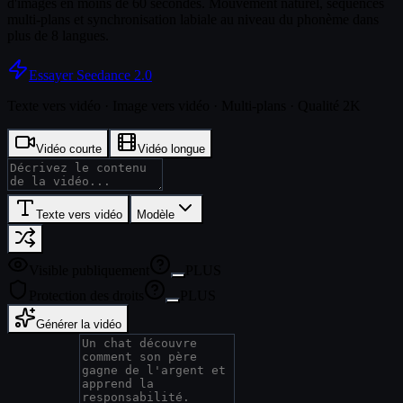
d'images en moins de 60 secondes. Mouvement naturel, séquences
multi-plans et synchronisation labiale au niveau du phonème dans
plus de 8 langues.
Essayer Seedance 2.0
Texte vers vidéo · Image vers vidéo · Multi-plans · Qualité 2K
Vidéo courte
Vidéo longue
Texte vers vidéo
Modèle
Visible publiquement
PLUS
Protection des droits
PLUS
Générer la vidéo