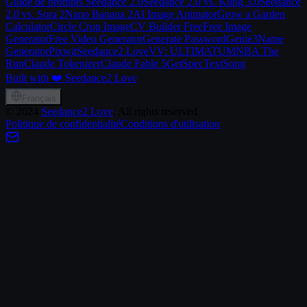
Guide de prompts Seedance 2.0
Seedance 2.0 vs. Kling 3.0
Seedance
2.0 vs. Sora 2
Nano Banana 2
AI Image Animator
Grow a Garden
Calculator
Circle Crop Image
CV Builder Free
Free Image
Generator
Free Video Generator
Generate Password
Genie3
Name
Generator
Pixwit
Seedance2 Love
VV: ULTIMATUM
NBA The
Run
Claude Tokenizer
Claude Fable 5
GetSpec
TextSong
Built with ❤️ Seedance2 Love
Français
©
2024
Seedance2 Love
, All rights reserved
Politique de confidentialité
Conditions d'utilisation