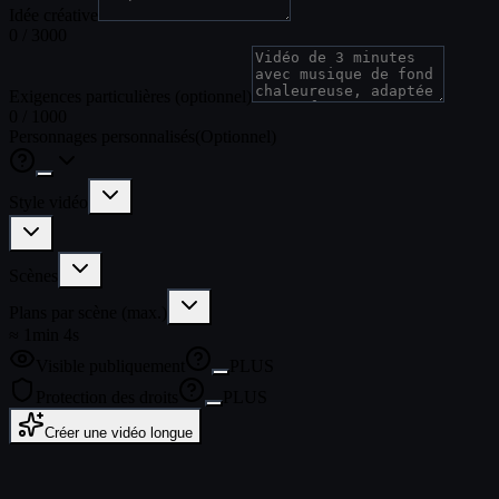
Idée créative
0
/ 3000
Exigences particulières (optionnel)
0
/ 1000
Personnages personnalisés
(
Optionnel
)
Style vidéo
Scènes
Plans par scène (max.)
≈ 1min 4s
Visible publiquement
PLUS
Protection des droits
PLUS
Créer une vidéo longue