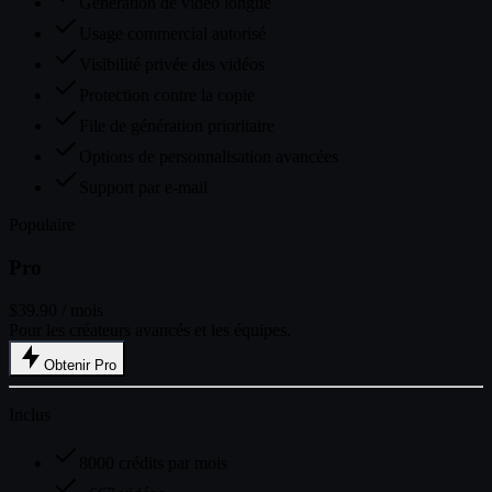
Génération de vidéo longue
Usage commercial autorisé
Visibilité privée des vidéos
Protection contre la copie
File de génération prioritaire
Options de personnalisation avancées
Support par e-mail
Populaire
Pro
$39.90
/ mois
Pour les créateurs avancés et les équipes.
Obtenir Pro
Inclus
8000 crédits par mois