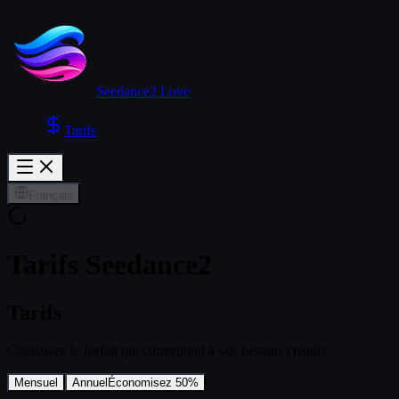
Seedance2 Love
Tarifs
Français
Tarifs Seedance2
Tarifs
Choisissez le forfait qui correspond à vos besoins créatifs.
Mensuel
Annuel
Économisez 50%