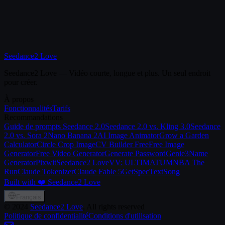
Seedance2 Love
Seedance2 Love — Vidéo courte, longue et plus. Un seul endroit
pour créer.
À propos
Fonctionnalités
Tarifs
Recommandations
Guide de prompts Seedance 2.0
Seedance 2.0 vs. Kling 3.0
Seedance
2.0 vs. Sora 2
Nano Banana 2
AI Image Animator
Grow a Garden
Calculator
Circle Crop Image
CV Builder Free
Free Image
Generator
Free Video Generator
Generate Password
Genie3
Name
Generator
Pixwit
Seedance2 Love
VV: ULTIMATUM
NBA The
Run
Claude Tokenizer
Claude Fable 5
GetSpec
TextSong
Built with ❤️ Seedance2 Love
Français
©
2024
Seedance2 Love
, All rights reserved
Politique de confidentialité
Conditions d'utilisation