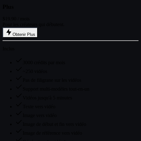
Plus
$19.90
/ mois
Pour les créateurs qui débutent.
Obtenir Plus
Inclus
3000 crédits par mois
~250 vidéos
Pas de filigrane sur les vidéos
Support multi-modèles tout-en-un
Vidéos jusqu'à 5 minutes
Texte vers vidéo
Image vers vidéo
Image de début et fin vers vidéo
Image de référence vers vidéo